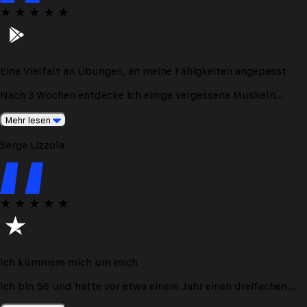
★
★
★
★
★
Eine Vielfalt an Übungen, an meine Fähigkeiten angepasst
Nach 3 Wochen entdecke ich einige vergessene Muskeln
wieder.
Mehr lesen
Serge Lizzola
★
★
★
★
★
Ich kümmere mich um mich
Ich bin 56 und hatte vor etwa einem Jahr einen dreifachen
Bypass. Ich habe beschlossen, etwas zu ändern und