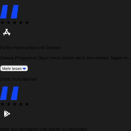
★
★
★
★
★
Fühle mich schon viel besser
Dieses Programm lässt mich schon nach den ersten Tagen viel
besser fühlen.
Mehr lesen
Chris Polo Barnes
★
★
★
★
★
Sehr gut gemacht und leicht zu befolgen