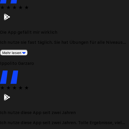
★
★
★
★
★
Die App gefällt mir wirklich
Ich nutze sie fast täglich. Sie hat Übungen für alle Niveaus
und diese sind ziemlich umfassend.
Mehr lesen
Ippolito Garzaro
★
★
★
★
★
Ich nutze diese App seit zwei Jahren
Ich nutze diese App seit zwei Jahren. Tolle Ergebnisse, viel
Abwechslung und eine gute Verfolgung des Fortschritts.