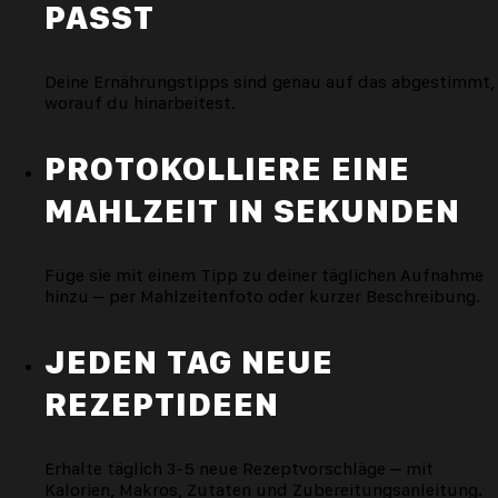
PASST
Deine Ernährungstipps sind genau auf das abgestimmt,
worauf du hinarbeitest.
PROTOKOLLIERE EINE
MAHLZEIT IN SEKUNDEN
Füge sie mit einem Tipp zu deiner täglichen Aufnahme
hinzu – per Mahlzeitenfoto oder kurzer Beschreibung.
JEDEN TAG NEUE
REZEPTIDEEN
Erhalte täglich 3-5 neue Rezeptvorschläge – mit
Kalorien, Makros, Zutaten und Zubereitungsanleitung.