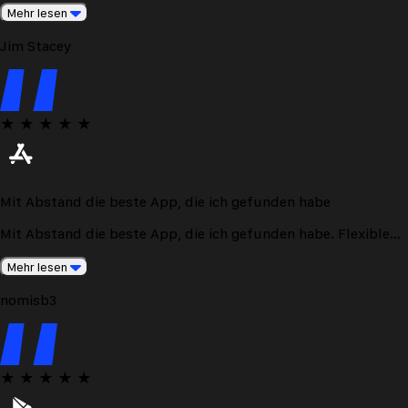
Mehr lesen
Jim Stacey
★
★
★
★
★
Mit Abstand die beste App, die ich gefunden habe
Mit Abstand die beste App, die ich gefunden habe. Flexible
Programme, anpassbar und macht Spaß!
Mehr lesen
nomisb3
★
★
★
★
★