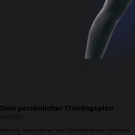
Dein persönlicher Trainingsplan
wartet!
Nimm ab, baue Kraft auf und fühle dich besser – in deinem