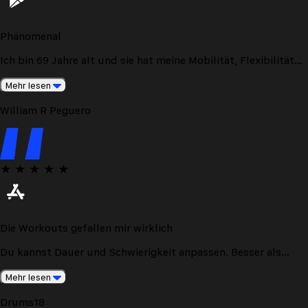
Phänomenal
Ich bin 69 Jahre alt und sie hat meine Mobilität, Flexibilität
und mein Gleichgewicht verbessert. Sehr leicht zu befolgen!
Mehr lesen
William R Peguero
★
★
★
★
★
Die Workouts gefallen mir wirklich
Du kannst Dauer und Schwierigkeit anpassen. Besser als
andere, die ich ausprobiert habe.
Mehr lesen
Drums18