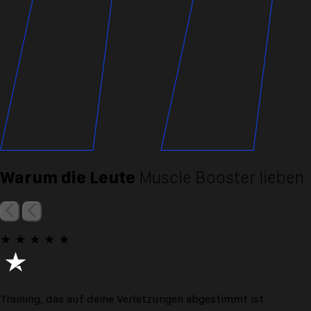
Warum die Leute
Muscle Booster lieben
★
★
★
★
★
Training, das auf deine Verletzungen abgestimmt ist